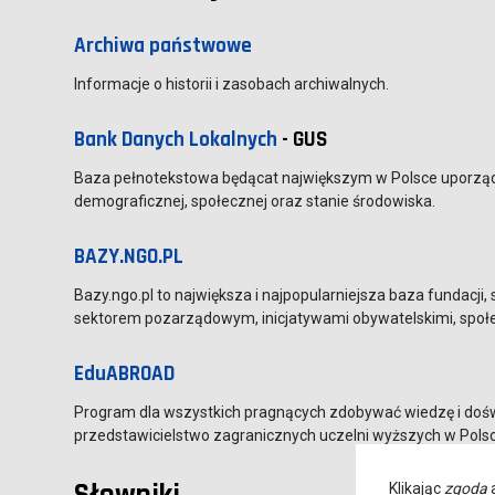
Archiwa państwowe
Informacje o historii i zasobach archiwalnych.
Bank Danych Lokalnych
- GUS
Baza pełnotekstowa będącat największym w Polsce uporząd
demograficznej, społecznej oraz stanie środowiska.
BAZY.NGO.PL
Bazy.ngo.pl to największa i najpopularniejsza baza fundacji
sektorem pozarządowym, inicjatywami obywatelskimi, społ
EduABROAD
Program dla wszystkich pragnących zdobywać wiedzę i dośw
przedstawicielstwo zagranicznych uczelni wyższych w Polsc
Klikając
zgoda
a