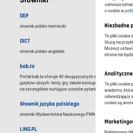
Słowniki
odmowa
oznacz
o cookie w
poli
DEP
Niezbędne p
słownik polsko niemiecki
Te pliki cookie
DICT
Służą na przyk
Możesz ustawić 
słownik polsko angielski
strona nie będz
bab.la
Analityczne 
Portal bab.la oferuje 40 dwujęzycznych słowników online w 
języków obcych: testy, gry, tabele koniugacji, lekcje grama
Te pliki cookie
na szczególnie nurtujące uczniów pytania.
wiadomo, które 
odwiedzający s
Słownik języka polskiego
cookie są ano
słowniki Wydawnictwa Naukowego PWN
Marketingow
LING.PL
Reklamowe pli