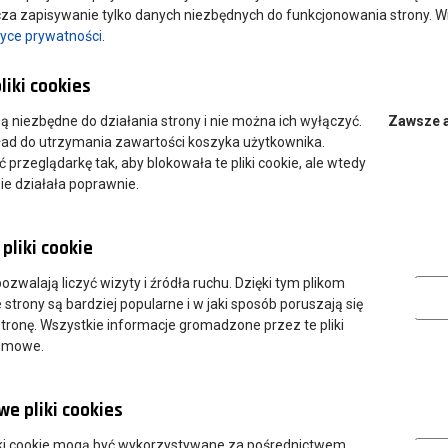
a zapisywanie tylko danych niezbędnych do funkcjonowania strony. Wi
tyce prywatności
.
liki cookies
 są niezbędne do działania strony i nie można ich wyłączyć.
Zawsze 
ład do utrzymania zawartości koszyka użytkownika.
przeglądarkę tak, aby blokowała te pliki cookie, ale wtedy
ie działała poprawnie.
pliki cookie
28 wersjach językowych, ale również wiele materiałów do nauki
tyki, zbiory tematyczne słownictwa oraz forum, gdzie odpowiadamy
Analityczn
 pozwalają liczyć wizyty i źródła ruchu. Dzięki tym plikom
strony są bardziej popularne i w jaki sposób poruszają się
tronę. Wszystkie informacje gromadzone przez te pliki
nimowe.
e pliki cookies
Marketing
ki cookie mogą być wykorzystywane za pośrednictwem