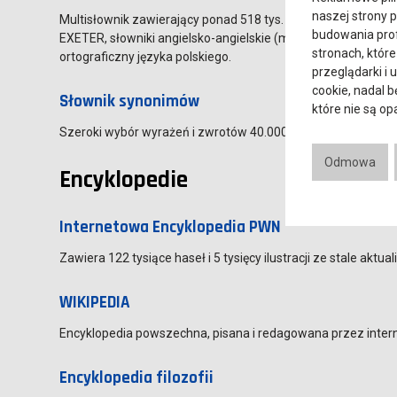
naszej strony 
Multisłownik zawierający ponad 518 tys. haseł z kilkunastu s
budowania prof
EXETER, słowniki angielsko-angielskie (m.in. Webster's), sł
stronach, które
ortograficzny języka polskiego.
przeglądarki i 
cookie, nadal 
Słownik synonimów
które nie są o
Szeroki wybór wyrażeń i zwrotów 40.000 haseł, ponad 500.
Odmowa
Encyklopedie
Internetowa Encyklopedia PWN
Zawiera 122 tysiące haseł i 5 tysięcy ilustracji ze stale 
WIKIPEDIA
Encyklopedia powszechna, pisana i redagowana przez inter
Encyklopedia filozofii