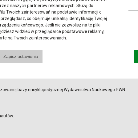
przez naszych partnerów reklamowych. Służą do
łowników, w tym duży słownik angielsko-polski i polsko-angielski
ilu Twoich zainteresowań na podstawie informacji o
ownik najczęstszych błędów w angielskim, a także duży słownik
 przeglądasz, co obejmuje unikalną identyfikację Twojej
urządzenia końcowego. Jeśli nie zezwolisz na te pliki
będziesz widzieć w przeglądarce podstawowe reklamy,
parte na Twoich zainteresowaniach.
000 synonimów.
Zapisz ustawienia
aktualizowanej bazy encyklopedycznej Wydawnictwa Naukowego PWN.
nautów.