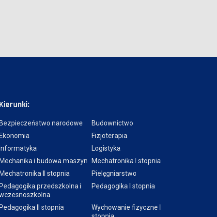
Kierunki:
Bezpieczeństwo narodowe
Budownictwo
Ekonomia
Fizjoterapia
Informatyka
Logistyka
Mechanika i budowa maszyn
Mechatronika I stopnia
Mechatronika II stopnia
Pielęgniarstwo
Pedagogika przedszkolna i
Pedagogika I stopnia
wczesnoszkolna
Pedagogika II stopnia
Wychowanie fizyczne I
stopnia