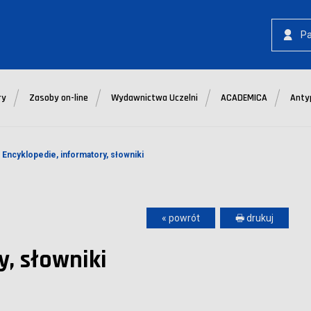
P
ry
Zasoby on-line
Wydawnictwa Uczelni
ACADEMICA
Anty
Encyklopedie, informatory, słowniki
« powrót
🖶 drukuj
y, słowniki