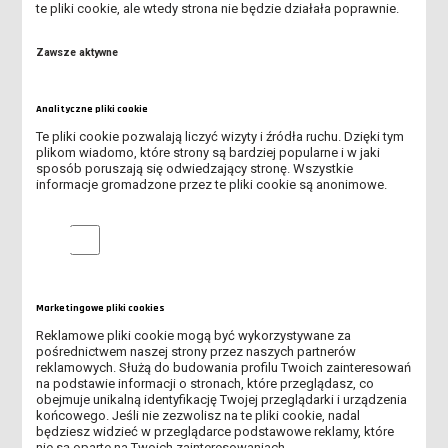
te pliki cookie, ale wtedy strona nie będzie działała poprawnie.
Zawsze aktywne
ADMINISTRACJA
Analityczne pliki cookie
BEZPIECZEŃSTWO NARODOWE
Te pliki cookie pozwalają liczyć wizyty i źródła ruchu. Dzięki tym
plikom wiadomo, które strony są bardziej popularne i w jaki
BUDOWNICTWO
sposób poruszają się odwiedzający stronę. Wszystkie
informacje gromadzone przez te pliki cookie są anonimowe.
EKONOMIA
Analityczne pliki cookie
ELEKTROTECHNIKA
FIZJOTERAPIA
Marketingowe pliki cookies
Reklamowe pliki cookie mogą być wykorzystywane za
INFORMATYKA
pośrednictwem naszej strony przez naszych partnerów
reklamowych. Służą do budowania profilu Twoich zainteresowań
LESZNO - REGION
na podstawie informacji o stronach, które przeglądasz, co
obejmuje unikalną identyfikację Twojej przeglądarki i urządzenia
końcowego. Jeśli nie zezwolisz na te pliki cookie, nadal
LOGISTYKA
będziesz widzieć w przeglądarce podstawowe reklamy, które
nie są oparte na Twoich zainteresowaniach.