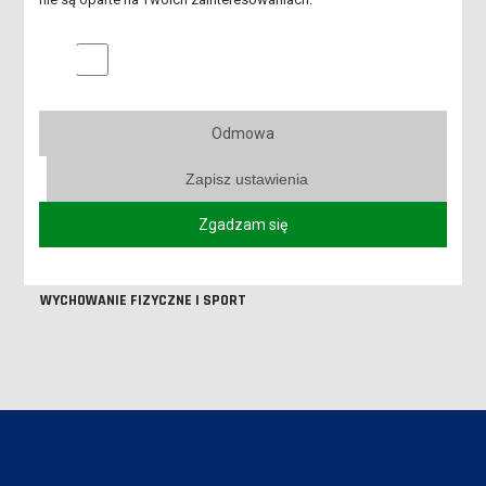
MECHANIKA I BUDOWA MASZYN / MECHATRONIKA
Marketingowe pliki cookies
NAUKA
NORMY
Odmowa
PEDAGOGIKA
Zapisz ustawienia
PIELĘGNIARSTWO
Zgadzam się
UNIA EUROPEJSKA
WYCHOWANIE FIZYCZNE I SPORT