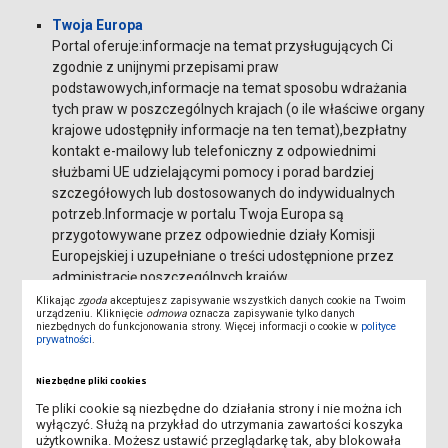
Twoja Europa
Portal oferuje:informacje na temat przysługujących Ci
zgodnie z unijnymi przepisami praw
podstawowych,informacje na temat sposobu wdrażania
tych praw w poszczególnych krajach (o ile właściwe organy
krajowe udostępniły informacje na ten temat),bezpłatny
kontakt e-mailowy lub telefoniczny z odpowiednimi
służbami UE udzielającymi pomocy i porad bardziej
szczegółowych lub dostosowanych do indywidualnych
potrzeb.Informacje w portalu Twoja Europa są
przygotowywane przez odpowiednie działy Komisji
Europejskiej i uzupełniane o treści udostępnione przez
administrację poszczególnych krajów.
Klikając
zgoda
akceptujesz zapisywanie wszystkich danych cookie na Twoim
VET-Bib
urządzeniu. Kliknięcie
odmowa
oznacza zapisywanie tylko danych
niezbędnych do funkcjonowania strony. Więcej informacji o cookie w
polityce
największa kolekcja literatury z zakresu kształcenia
prywatności
.
zawodowego. Dostęp do ponad 3000 pełnych tekstów
dokumentów, ponad 800 tys. opisów bibliograficznych.
Niezbędne pliki cookies
Baza tworzona przez Cedefop Europejskie Centrum
Te pliki cookie są niezbędne do działania strony i nie można ich
Rozwoju Kształcenia Zawodowego).
wyłączyć. Służą na przykład do utrzymania zawartości koszyka
użytkownika. Możesz ustawić przeglądarkę tak, aby blokowała