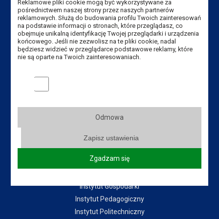
Reklamowe pliki cookie mogą być wykorzystywane za
pośrednictwem naszej strony przez naszych partnerów
Email:
biblioteka@ansleszno.pl
reklamowych. Służą do budowania profilu Twoich zainteresowań
na podstawie informacji o stronach, które przeglądasz, co
obejmuje unikalną identyfikację Twojej przeglądarki i urządzenia
końcowego. Jeśli nie zezwolisz na te pliki cookie, nadal
Przydatne linki:
będziesz widzieć w przeglądarce podstawowe reklamy, które
nie są oparte na Twoich zainteresowaniach.
Aktualności
Władze Uczelni
Marketingowe pliki cookies
Senat Uczelni
Mapa Kampusu
Dostępność
Odmowa
Dział IT
Zapisz ustawienia
Do pobrania
Zgadzam się
Instytuty:
Instytut Gospodarki
Instytut Pedagogiczny
Instytut Politechniczny