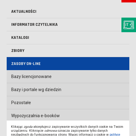
AKTUALNOŚCI
INFORMATOR CZYTELNIKA
KATALOGI
ZBIORY
ZASOBY ON-LINE
Bazy licencjonowane
Bazy i portale wg dziedzin
Pozostałe
Wypożyczalnia e-booków
Klikając
zgoda
akceptujesz zapisywanie wszystkich danych cookie na Twoim
WYDAWNICTWA UCZELNI
urządzeniu. Kliknięcie
odmowa
oznacza zapisywanie tylko danych
niezbędnych do funkcjonowania strony. Więcej informacji o cookie w
polityce