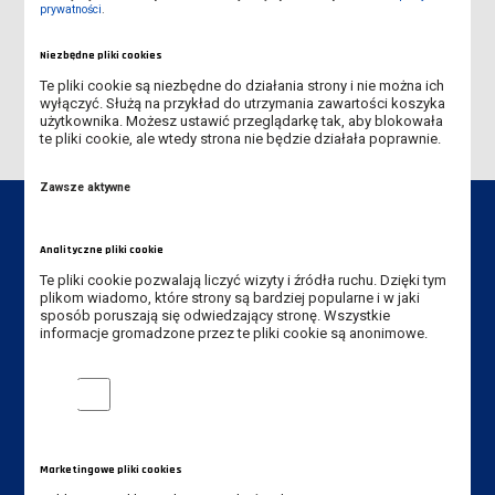
prywatności
.
ACADEMICA
Niezbędne pliki cookies
ANTYPLAGIAT
Te pliki cookie są niezbędne do działania strony i nie można ich
wyłączyć. Służą na przykład do utrzymania zawartości koszyka
użytkownika. Możesz ustawić przeglądarkę tak, aby blokowała
te pliki cookie, ale wtedy strona nie będzie działała poprawnie.
Zawsze aktywne
Analityczne pliki cookie
Te pliki cookie pozwalają liczyć wizyty i źródła ruchu. Dzięki tym
Dane kontaktowe
plikom wiadomo, które strony są bardziej popularne i w jaki
sposób poruszają się odwiedzający stronę. Wszystkie
Biblioteka Uczelniana
informacje gromadzone przez te pliki cookie są anonimowe.
ul. Opalińskich 1, 64-100 Leszno
Analityczne pliki cookie
Telefon:
Wypożyczalnia: +48 65 525 01 11, 661 487 595
Marketingowe pliki cookies
Dyrektor: +48 65 528 78 54