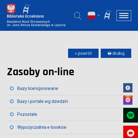
Biblioteka Uczelniana
Akademia Nauk Stosowanych
im. Jana Amosa Komeńskiego w Lesznie
« powrót
🖶 drukuj
Zasoby on-line
Bazy licencjonowane
Bazy i portale wg dziedzin
Pozostałe
Wypożyczalnia e-booków