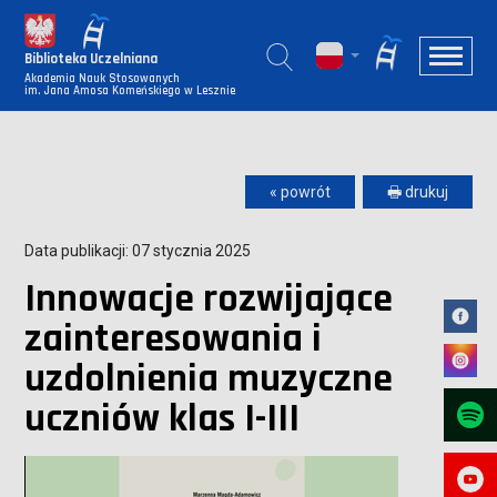
Biblioteka Uczelniana
Akademia Nauk Stosowanych
im. Jana Amosa Komeńskiego w Lesznie
« powrót
🖶 drukuj
Data publikacji: 07 stycznia 2025
Innowacje rozwijające
zainteresowania i
uzdolnienia muzyczne
uczniów klas I-III