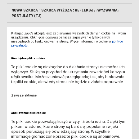
NOWA SZKOŁA - SZKOŁA WYŻSZA : REFLEKSJE, WYZWANIA,
POSTULATY (T.!)
SZKOŁA MACIERZYŃSKA CZYLI PROGRAM ROZUMNEGO
Klikając
zgoda
akceptujesz zapisywanie wszystkich danych cookie na Twoim
WYCHOWANIA DZIECI W PIERWSZYCH SZEŚCIU LATACH
urządzeniu. Kliknięcie
odmowa
oznacza zapisywanie tylko danych
niezbędnych do funkcjonowania strony. Więcej informacji o cookie w
polityce
prywatności
.
TRZY WIZJE
Niezbędne pliki cookies
PODSTAWY I ZASTOSOWANIA EKOLOGII KRAJOBRAZU. CZ. 1,
KRAJOBRAZ.
Te pliki cookie są niezbędne do działania strony i nie można ich
wyłączyć. Służą na przykład do utrzymania zawartości koszyka
użytkownika. Możesz ustawić przeglądarkę tak, aby blokowała
OSIEMNASTOWIECZNE DRUKI LESZCZYŃSKIE W JĘZYKU
te pliki cookie, ale wtedy strona nie będzie działała poprawnie.
POLSKIM
Zawsze aktywne
SOCJALIZACJA W KATEGORIACH WIEKU SPOŁECZNEGO :
DOROSŁOŚĆ I STAROŚĆ
Analityczne pliki cookie
DO KOŃCA WIERNI
Te pliki cookie pozwalają liczyć wizyty i źródła ruchu. Dzięki tym
plikom wiadomo, które strony są bardziej popularne i w jaki
MYŚL EDUKACYJNA W OBLICZU TRANSFORMACJI
sposób poruszają się odwiedzający stronę. Wszystkie
informacje gromadzone przez te pliki cookie są anonimowe.