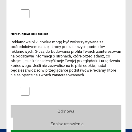
KU TEORII EDUKACYJNYCH DZIALAŃ
Analityczne pliki cookie
PROCESY ŁĄCZENIOWE W OBWODACH
MOCĄ BÓG, CELEM OJCZYZNA
Marketingowe pliki cookies
Reklamowe pliki cookie mogą być wykorzystywane za
PODSTAWY MARKETINGU INTERNETOWEGO DLA MAŁYCH FIRM
pośrednictwem naszej strony przez naszych partnerów
reklamowych. Służą do budowania profilu Twoich zainteresowań
BEZPIECZNE UŻYTKOWANIE URZĄDZEŃ ELEKTRYCZNYCH
na podstawie informacji o stronach, które przeglądasz, co
obejmuje unikalną identyfikację Twojej przeglądarki i urządzenia
NISKIEGO NAPIĘCIA
końcowego. Jeśli nie zezwolisz na te pliki cookie, nadal
będziesz widzieć w przeglądarce podstawowe reklamy, które
NUMERYCZNA ANALIZA SYSTEMÓW DYNAMICZNYCH
nie są oparte na Twoich zainteresowaniach.
BONUM FASTUM FORTUNATUMQUE
Marketingowe pliki cookies
TEORIA PEDAGOGICZNA
Odmowa
Zapisz ustawienia