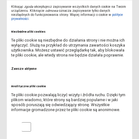
Klikając
zgoda
akceptujesz zapisywanie wszystkich danych cookie na Twoim
PODSTAWY I ZASTOSOWANIA EKOLOGII KRAJOBRAZU. CZ. 1,
urządzeniu. Kliknięcie
odmowa
oznacza zapisywanie tylko danych
KRAJOBRAZ.
niezbędnych do funkcjonowania strony. Więcej informacji o cookie w
polityce
prywatności
.
OSIEMNASTOWIECZNE DRUKI LESZCZYŃSKIE W JĘZYKU
Niezbędne pliki cookies
POLSKIM
Te pliki cookie są niezbędne do działania strony i nie można ich
wyłączyć. Służą na przykład do utrzymania zawartości koszyka
SOCJALIZACJA W KATEGORIACH WIEKU SPOŁECZNEGO :
użytkownika. Możesz ustawić przeglądarkę tak, aby blokowała
DOROSŁOŚĆ I STAROŚĆ
te pliki cookie, ale wtedy strona nie będzie działała poprawnie.
DO KOŃCA WIERNI
Zawsze aktywne
MYŚL EDUKACYJNA W OBLICZU TRANSFORMACJI
Analityczne pliki cookie
KU TEORII EDUKACYJNYCH DZIALAŃ
Te pliki cookie pozwalają liczyć wizyty i źródła ruchu. Dzięki tym
plikom wiadomo, które strony są bardziej popularne i w jaki
PROCESY ŁĄCZENIOWE W OBWODACH
sposób poruszają się odwiedzający stronę. Wszystkie
informacje gromadzone przez te pliki cookie są anonimowe.
MOCĄ BÓG, CELEM OJCZYZNA
Analityczne pliki cookie
PODSTAWY MARKETINGU INTERNETOWEGO DLA MAŁYCH FIRM