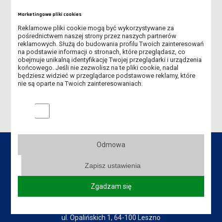
BEZPIECZNE UŻYTKOWANIE URZĄDZEŃ ELEKTRYCZNYCH
Marketingowe pliki cookies
NISKIEGO NAPIĘCIA
Reklamowe pliki cookie mogą być wykorzystywane za
pośrednictwem naszej strony przez naszych partnerów
NUMERYCZNA ANALIZA SYSTEMÓW DYNAMICZNYCH
reklamowych. Służą do budowania profilu Twoich zainteresowań
na podstawie informacji o stronach, które przeglądasz, co
obejmuje unikalną identyfikację Twojej przeglądarki i urządzenia
BONUM FASTUM FORTUNATUMQUE
końcowego. Jeśli nie zezwolisz na te pliki cookie, nadal
będziesz widzieć w przeglądarce podstawowe reklamy, które
TEORIA PEDAGOGICZNA
nie są oparte na Twoich zainteresowaniach.
Marketingowe pliki cookies
Odmowa
Zapisz ustawienia
Dane kontaktowe
Zgadzam się
Biblioteka Uczelniana
ul. Opalińskich 1, 64-100 Leszno