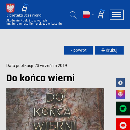
Biblioteka Uczelniana
Akademia Nauk Stosowanych
im. Jana Amosa Komeńskiego w Lesznie
« powrót
🖶 drukuj
Data publikacji: 23 września 2019
Do końca wierni