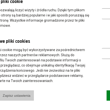
pliki cookie
Analityczn
 pozwalają liczyć wizyty i źródła ruchu. Dzięki tym plikom
matycznej | Szkolenie dla UŻYTKOWNIKÓW 7 maja |
strony są bardziej popularne i w jaki sposób poruszają się
tronę. Wszystkie informacje gromadzone przez te pliki
nimowe.
ics Source podczas bezpłatnego dostępu testowego.
e pliki cookies
Marketing
ki cookie mogą być wykorzystywane za pośrednictwem
przez naszych partnerów reklamowych. Służą do
ilu Twoich zainteresowań na podstawie informacji o
 przeglądasz, co obejmuje unikalną identyfikację Twojej
urządzenia końcowego. Jeśli nie zezwolisz na te pliki
będziesz widzieć w przeglądarce podstawowe reklamy,
parte na Twoich zainteresowaniach.
Zapisz ustawienia