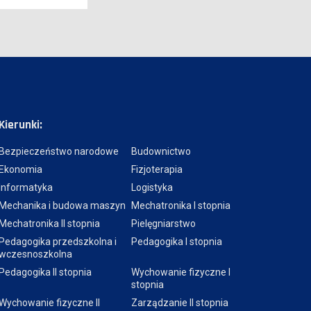
Kierunki:
Bezpieczeństwo narodowe
Budownictwo
Ekonomia
Fizjoterapia
Informatyka
Logistyka
Mechanika i budowa maszyn
Mechatronika I stopnia
Mechatronika II stopnia
Pielęgniarstwo
Pedagogika przedszkolna i
Pedagogika I stopnia
wczesnoszkolna
Pedagogika II stopnia
Wychowanie fizyczne I
stopnia
Wychowanie fizyczne II
Zarządzanie II stopnia