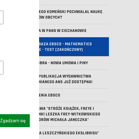
DLACZEGO KOMEŃSKI POCHWALAŁ NAUKĘ
e pliki cookie
JĘZYKÓW OBCYCH?
WIZYTA W PANS W CIECHANOWIE
NOWA BAZA EBSCO - MATHEMATICS
SOURCE - TEST [ZAKOŃCZONY]
owe pliki cookies
IBUK LIBRA - NOWA UMOWA I PINY
NOWA PUBLIKACJA WYDAWNICTWA
UCZELNIANEGO ANS JUŻ DOSTĘPNA!
SZKOLENIA EBSCO
WYSTAWA "STRÓŻE KSIĄŻEK, FREYE I
KLEJONKI LESZKA FREY-WITKOWSKIEGO
ZE ZBIORÓW MICHAŁA JANECZKA"
Zgadzam się
"KSIĘGA LESZCZYŃSKIEGO EKSLIBRISU"