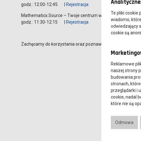
Analityczne 
godz.: 12:00-12:45 |
Rejestracja
Te pliki cookie
Mathematics Source – Twoje centrum wiedzy mate
wiadomo, które 
godz.: 11:30-12:15 |
Rejestracja
odwiedzający s
cookie są ano
Zachęcamy do korzystania oraz poznawania bazy Mathemat
Marketingow
Reklamowe pli
naszej strony 
budowania prof
stronach, które
przeglądarki i 
cookie, nadal 
które nie są o
Odmowa