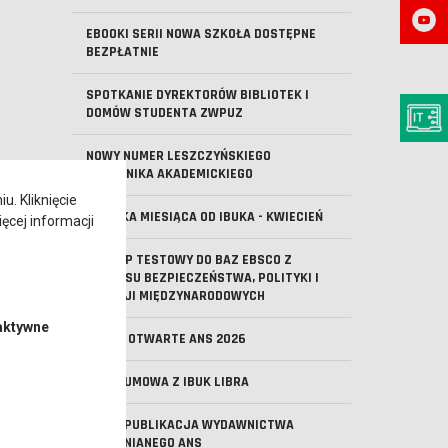
EBOOKI SERII NOWA SZKOŁA DOSTĘPNE
BEZPŁATNIE
SPOTKANIE DYREKTORÓW BIBLIOTEK I
DOMÓW STUDENTA ZWPUZ
NOWY NUMER LESZCZYŃSKIEGO
NOTATNIKA AKADEMICKIEGO
. Kliknięcie
KSIĄŻKA MIESIĄCA OD IBUKA - KWIECIEŃ
ęcej informacji
DOSTĘP TESTOWY DO BAZ EBSCO Z
ZAKRESU BEZPIECZEŃSTWA, POLITYKI I
RELACJI MIĘDZYNARODOWYCH
aktywne
DRZWI OTWARTE ANS 2026
NOWA UMOWA Z IBUK LIBRA
NOWA PUBLIKACJA WYDAWNICTWA
UCZELNIANEGO ANS