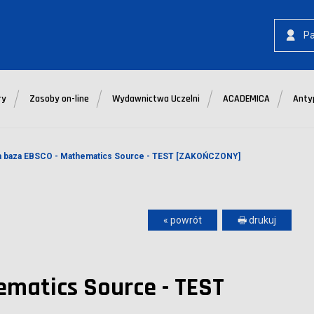
P
ry
Zasoby on-line
Wydawnictwa Uczelni
ACADEMICA
Anty
 baza EBSCO - Mathematics Source - TEST [ZAKOŃCZONY]
« powrót
🖶 drukuj
matics Source - TEST