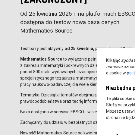
Od 25 kwietnia 2025 r. na platformach EBSCO
dostępna do testów nowa baza danych
Mathematics Source.
Test bazy jest aktywny
od 25 kwietnia, przez okres 60 dni.
Mathematics Source
to wyłącznie pełnotekstowa baza cz
Klikając
zgoda
a
z zakresu matematyki i pokrewnych dziedzin. Oferuje dostę
odmowa
oznacz
ponad 800 stale wydawanych czasopism pełnotekstowych 
o cookie w
poli
specjalistycznego tezaurusa matematycznego, będąc wspa
pracy naukowo-badawczej dla wiele kierunków badań.
Niezbędne p
Tematyka: Dziesiątki tematów obejmujących m.in. algebrę, a
Te pliki cookie
prawdopodobieństwa oraz teorię informacji.
Służą na przyk
Możesz ustawić 
Baza dostępna w serwisie EBSCO - w sieci ANS bez logowani
strona nie będz
Zachęcamy do udziału w bezpłatnych szkoleniach:
Nowość! Mathematics Source od kwietnia na EB