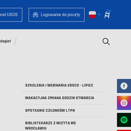
anel USOS
Logowanie do poczty
Szukaj
plagiat
SZKOLENIA I WEBINARIA EBSCO - LIPIEC
WAKACYJNA ZMIANA GODZIN OTWARCIA
SPOTKANIE CZŁONKÓW LTPN
BIBLIOTEKARZE Z WIZYTĄ WE
WROCŁAWIU