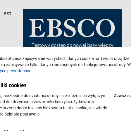
 jest
asopism
kceptujesz zapisywanie wszystkich danych cookie na Twoim urządzeniu
p do
a zapisywanie tylko danych niezbędnych do funkcjonowania strony. Wi
oraz
tyce prywatności
.
rciem w
liki cookies
nalizę matematyczną, trygonometrię, logikę, rachunek
 są niezbędne do działania strony i nie można ich wyłączyć.
Zawsze 
ład do utrzymania zawartości koszyka użytkownika.
przeglądarkę tak, aby blokowała te pliki cookie, ale wtedy
a.
ie działała poprawnie.
SCOhost | Szkolenie dla BIBLIOTEK 29 kwietnia |