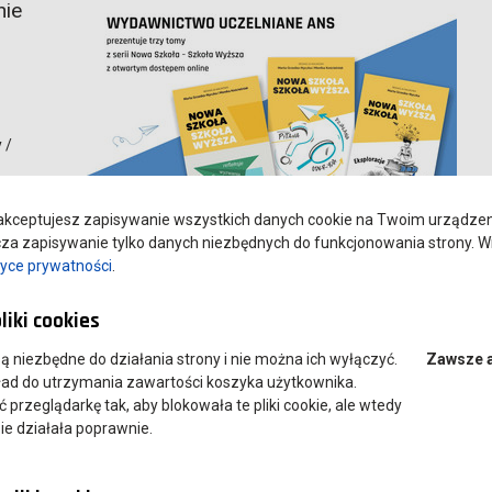
nie
 /
wanych
kceptujesz zapisywanie wszystkich danych cookie na Twoim urządzeniu
a zapisywanie tylko danych niezbędnych do funkcjonowania strony. Wi
tyce prywatności
.
wanych im. Jana Amosa Komeńskiego, 2025 (T.2)
liki cookies
gogiki/ redakcja naukowa Marta Grześko-Nyczka. Leszno
 są niezbędne do działania strony i nie można ich wyłączyć.
Zawsze 
,2026 (T.3)
ład do utrzymania zawartości koszyka użytkownika.
przeglądarkę tak, aby blokowała te pliki cookie, ale wtedy
ie działała poprawnie.
 w 2024 jest już niedostepny w wersji papierowej.