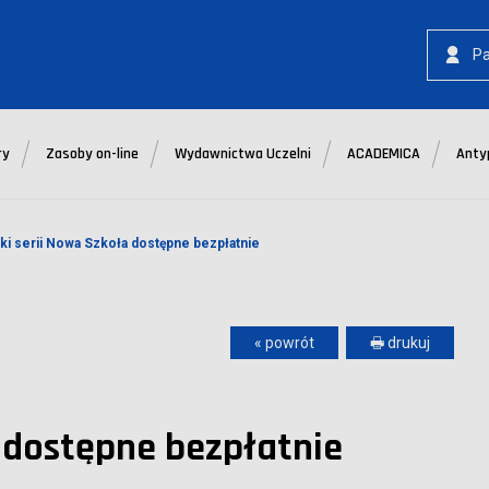
P
ry
Zasoby on-line
Wydawnictwa Uczelni
ACADEMICA
Anty
ki serii Nowa Szkoła dostępne bezpłatnie
« powrót
🖶 drukuj
 dostępne bezpłatnie