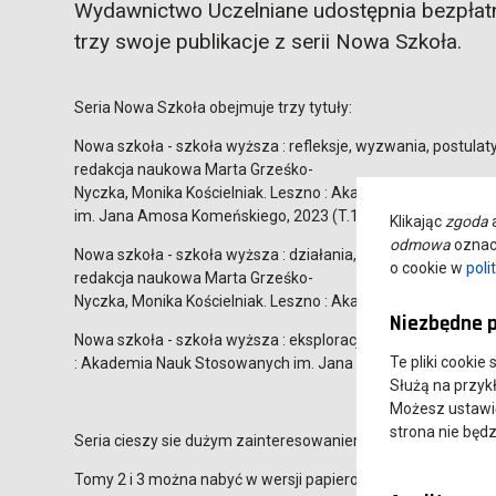
Wydawnictwo Uczelniane udostępnia bezpłat
trzy swoje publikacje z serii Nowa Szkoła.
Seria Nowa Szkoła obejmuje trzy tytuły:
Nowa szkoła - szkoła wyższa : refleksje, wyzwania, postulaty
redakcja naukowa Marta Grześko-
Nyczka, Monika Kościelniak. Leszno : Akademia Nauk Stoso
im. Jana Amosa Komeńskiego, 2023 (T.1)
Klikając
zgoda
a
odmowa
oznacz
Nowa szkoła - szkoła wyższa : działania, pytania, odkrycia /
o cookie w
poli
redakcja naukowa Marta Grześko-
Nyczka, Monika Kościelniak. Leszno : Akademia Nauk Stoso
Niezbędne p
Nowa szkoła - szkoła wyższa : eksploracje studentów peda
Te pliki cookie
: Akademia Nauk Stosowanych im. Jana Amosa Komeńskiego
Służą na przyk
Możesz ustawić 
strona nie będz
Seria cieszy sie dużym zainteresowaniem i T.1 mimo dodruku
Tomy 2 i 3 można nabyć w wersji papierowej w cenie 35 zł.