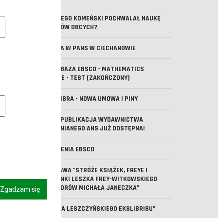
DLACZEGO KOMEŃSKI POCHWALAŁ NAUKĘ
e pliki cookie
JĘZYKÓW OBCYCH?
WIZYTA W PANS W CIECHANOWIE
NOWA BAZA EBSCO - MATHEMATICS
SOURCE - TEST [ZAKOŃCZONY]
owe pliki cookies
IBUK LIBRA - NOWA UMOWA I PINY
NOWA PUBLIKACJA WYDAWNICTWA
UCZELNIANEGO ANS JUŻ DOSTĘPNA!
SZKOLENIA EBSCO
WYSTAWA "STRÓŻE KSIĄŻEK, FREYE I
KLEJONKI LESZKA FREY-WITKOWSKIEGO
ZE ZBIORÓW MICHAŁA JANECZKA"
Zgadzam się
"KSIĘGA LESZCZYŃSKIEGO EKSLIBRISU"