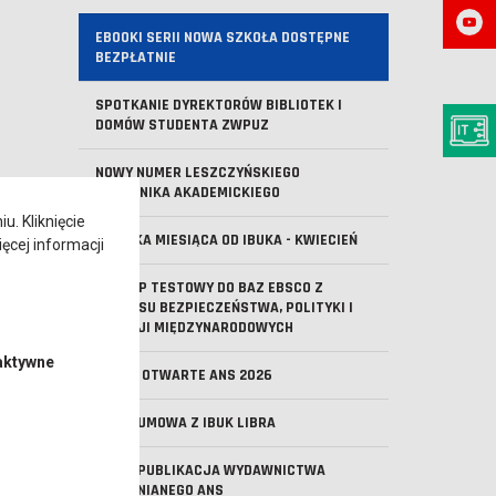
EBOOKI SERII NOWA SZKOŁA DOSTĘPNE
BEZPŁATNIE
SPOTKANIE DYREKTORÓW BIBLIOTEK I
DOMÓW STUDENTA ZWPUZ
NOWY NUMER LESZCZYŃSKIEGO
NOTATNIKA AKADEMICKIEGO
. Kliknięcie
KSIĄŻKA MIESIĄCA OD IBUKA - KWIECIEŃ
ęcej informacji
DOSTĘP TESTOWY DO BAZ EBSCO Z
ZAKRESU BEZPIECZEŃSTWA, POLITYKI I
RELACJI MIĘDZYNARODOWYCH
aktywne
DRZWI OTWARTE ANS 2026
NOWA UMOWA Z IBUK LIBRA
NOWA PUBLIKACJA WYDAWNICTWA
UCZELNIANEGO ANS