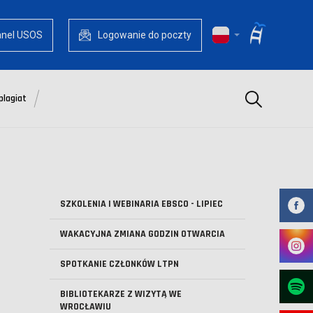
anel USOS
Logowanie do poczty
Szukaj
plagiat
SZKOLENIA I WEBINARIA EBSCO - LIPIEC
WAKACYJNA ZMIANA GODZIN OTWARCIA
SPOTKANIE CZŁONKÓW LTPN
BIBLIOTEKARZE Z WIZYTĄ WE
WROCŁAWIU