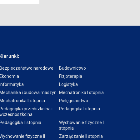
Kierunki:
Bezpieczeństwo narodowe
Budownictwo
Ekonomia
Fizjoterapia
Informatyka
Logistyka
Mechanika i budowa maszyn
Mechatronika I stopnia
Mechatronika II stopnia
Pielęgniarstwo
Pedagogika przedszkolna i
Pedagogika I stopnia
wczesnoszkolna
Pedagogika II stopnia
Wychowanie fizyczne I
stopnia
Wychowanie fizyczne II
Zarządzanie II stopnia