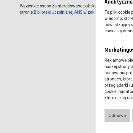
Analityczne 
Wszystkie osoby zainteresowane publikacją mogą ją obecnie
stronie
Biblioteki Uczelnianej ANS w zakładce Wydawnictwa U
Te pliki cookie
wiadomo, które 
odwiedzający s
cookie są ano
Marketingow
Reklamowe pli
naszej strony 
budowania prof
stronach, które
przeglądarki i 
cookie, nadal 
które nie są o
Odmowa