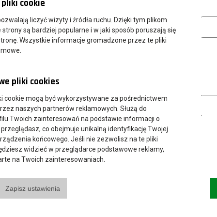
pliki cookie
 pobrać on-line w formie ebooka. Ebooki dostepne są na
Analityczn
czelni - Książki.
 pozwalają liczyć wizyty i źródła ruchu. Dzięki tym plikom
strony są bardziej popularne i w jaki sposób poruszają się
tronę. Wszystkie informacje gromadzone przez te pliki
nimowe.
e pliki cookies
Marketing
ki cookie mogą być wykorzystywane za pośrednictwem
przez naszych partnerów reklamowych. Służą do
ilu Twoich zainteresowań na podstawie informacji o
 przeglądasz, co obejmuje unikalną identyfikację Twojej
urządzenia końcowego. Jeśli nie zezwolisz na te pliki
będziesz widzieć w przeglądarce podstawowe reklamy,
parte na Twoich zainteresowaniach.
Zapisz ustawienia