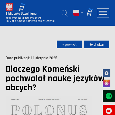
Biblioteka Uczelniana
Akademia Nauk Stosowanych
im. Jana Amosa Komeńskiego w Lesznie
« powrót
🖶 drukuj
Data publikacji: 11 sierpnia 2025
Dlaczego Komeński
pochwalał naukę języków
obcych?