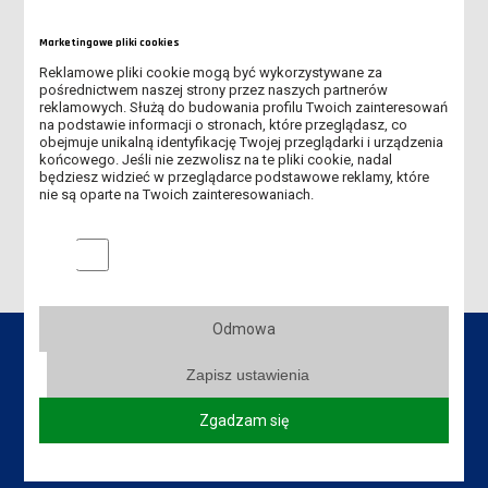
NOWA PUBLIKACJA WYDAWNICTWA UCZELNIANEGO ANS JUŻ
DOSTĘPNA!
Marketingowe pliki cookies
Reklamowe pliki cookie mogą być wykorzystywane za
SZKOLENIA EBSCO
pośrednictwem naszej strony przez naszych partnerów
reklamowych. Służą do budowania profilu Twoich zainteresowań
na podstawie informacji o stronach, które przeglądasz, co
WYSTAWA "STRÓŻE KSIĄŻEK, FREYE I KLEJONKI LESZKA FREY-
obejmuje unikalną identyfikację Twojej przeglądarki i urządzenia
WITKOWSKIEGO ZE ZBIORÓW MICHAŁA JANECZKA"
końcowego. Jeśli nie zezwolisz na te pliki cookie, nadal
będziesz widzieć w przeglądarce podstawowe reklamy, które
nie są oparte na Twoich zainteresowaniach.
"KSIĘGA LESZCZYŃSKIEGO EKSLIBRISU"
Marketingowe pliki cookies
Odmowa
Zapisz ustawienia
Dane kontaktowe
Zgadzam się
Biblioteka Uczelniana