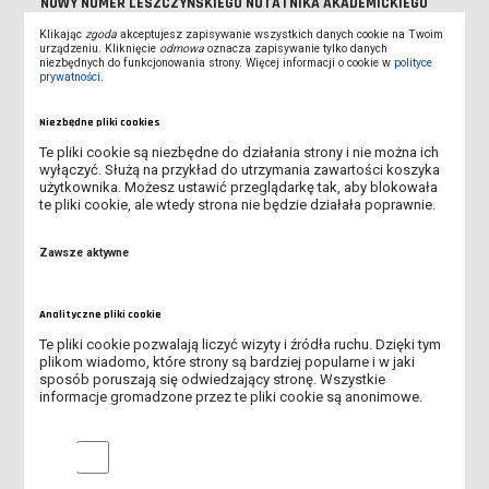
NOWY NUMER LESZCZYŃSKIEGO NOTATNIKA AKADEMICKIEGO
Klikając
zgoda
akceptujesz zapisywanie wszystkich danych cookie na Twoim
KSIĄŻKA MIESIĄCA OD IBUKA - KWIECIEŃ
urządzeniu. Kliknięcie
odmowa
oznacza zapisywanie tylko danych
niezbędnych do funkcjonowania strony. Więcej informacji o cookie w
polityce
prywatności
.
DOSTĘP TESTOWY DO BAZ EBSCO Z ZAKRESU
BEZPIECZEŃSTWA, POLITYKI I RELACJI MIĘDZYNARODOWYCH
Niezbędne pliki cookies
Te pliki cookie są niezbędne do działania strony i nie można ich
DRZWI OTWARTE ANS 2026
wyłączyć. Służą na przykład do utrzymania zawartości koszyka
użytkownika. Możesz ustawić przeglądarkę tak, aby blokowała
te pliki cookie, ale wtedy strona nie będzie działała poprawnie.
NOWA UMOWA Z IBUK LIBRA
Zawsze aktywne
NOWA PUBLIKACJA WYDAWNICTWA UCZELNIANEGO ANS
DLACZEGO KOMEŃSKI POCHWALAŁ NAUKĘ JĘZYKÓW OBCYCH?
Analityczne pliki cookie
Te pliki cookie pozwalają liczyć wizyty i źródła ruchu. Dzięki tym
WIZYTA W PANS W CIECHANOWIE
plikom wiadomo, które strony są bardziej popularne i w jaki
sposób poruszają się odwiedzający stronę. Wszystkie
informacje gromadzone przez te pliki cookie są anonimowe.
NOWA BAZA EBSCO - MATHEMATICS SOURCE - TEST
[ZAKOŃCZONY]
Analityczne pliki cookie
IBUK LIBRA - NOWA UMOWA I PINY