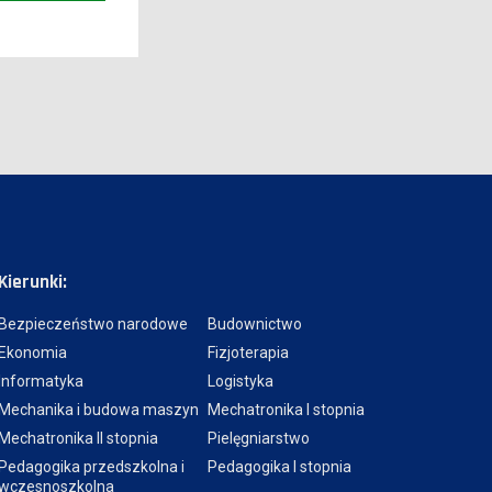
Kierunki:
Bezpieczeństwo narodowe
Budownictwo
Ekonomia
Fizjoterapia
Informatyka
Logistyka
Mechanika i budowa maszyn
Mechatronika I stopnia
Mechatronika II stopnia
Pielęgniarstwo
Pedagogika przedszkolna i
Pedagogika I stopnia
wczesnoszkolna