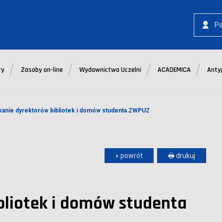
P
ry
Zasoby on-line
Wydawnictwa Uczelni
ACADEMICA
Anty
kanie dyrektorów bibliotek i domów studenta ZWPUZ
« powrót
🖶 drukuj
bliotek i domów studenta