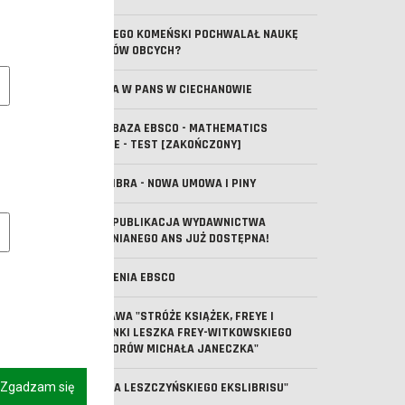
DLACZEGO KOMEŃSKI POCHWALAŁ NAUKĘ
JĘZYKÓW OBCYCH?
e pliki cookie
WIZYTA W PANS W CIECHANOWIE
NOWA BAZA EBSCO - MATHEMATICS
SOURCE - TEST [ZAKOŃCZONY]
IBUK LIBRA - NOWA UMOWA I PINY
owe pliki cookies
NOWA PUBLIKACJA WYDAWNICTWA
UCZELNIANEGO ANS JUŻ DOSTĘPNA!
SZKOLENIA EBSCO
WYSTAWA "STRÓŻE KSIĄŻEK, FREYE I
KLEJONKI LESZKA FREY-WITKOWSKIEGO
ZE ZBIORÓW MICHAŁA JANECZKA"
Zgadzam się
"KSIĘGA LESZCZYŃSKIEGO EKSLIBRISU"