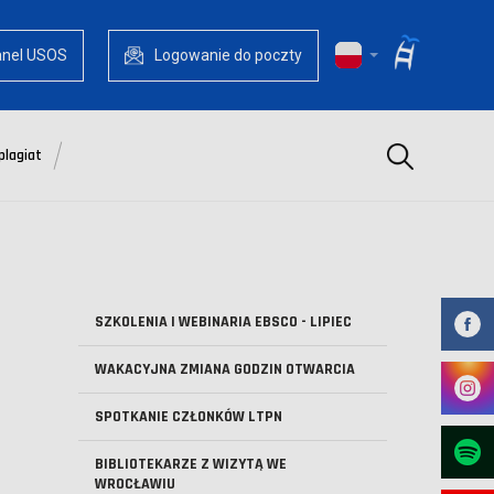
anel USOS
Logowanie do poczty
Szukaj
plagiat
SZKOLENIA I WEBINARIA EBSCO - LIPIEC
WAKACYJNA ZMIANA GODZIN OTWARCIA
SPOTKANIE CZŁONKÓW LTPN
BIBLIOTEKARZE Z WIZYTĄ WE
WROCŁAWIU