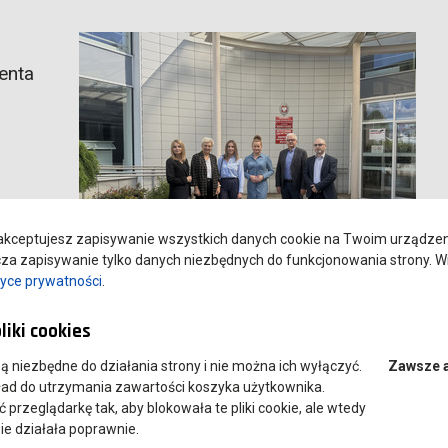
enta
tor
e dr
kceptujesz zapisywanie wszystkich danych cookie na Twoim urządzeniu
cy
a zapisywanie tylko danych niezbędnych do funkcjonowania strony. Wi
zeń i
tyce prywatności
.
i laboratoriami politechnicznymi, Monoprofilowym Centrum
liki cookies
rektorzy bibliotek udali się do Biblioteki Uczelnianej, a
”, aby w gronie specjalistów podyskutować o bieżących
 są niezbędne do działania strony i nie można ich wyłączyć.
Zawsze 
otkanie zakończył wspólny obiad, który był okazją do wspólnego
ład do utrzymania zawartości koszyka użytkownika.
przeglądarkę tak, aby blokowała te pliki cookie, ale wtedy
ie działała poprawnie.