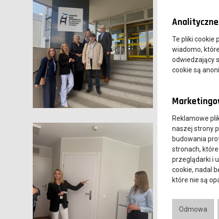
Analityczne 
Te pliki cookie
wiadomo, które 
odwiedzający s
cookie są ano
Marketingow
Reklamowe pli
naszej strony 
budowania prof
stronach, które
przeglądarki i 
cookie, nadal 
które nie są o
Odmowa