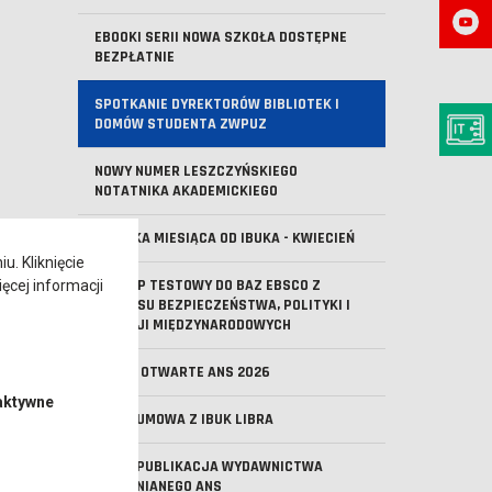
EBOOKI SERII NOWA SZKOŁA DOSTĘPNE
BEZPŁATNIE
SPOTKANIE DYREKTORÓW BIBLIOTEK I
DOMÓW STUDENTA ZWPUZ
NOWY NUMER LESZCZYŃSKIEGO
NOTATNIKA AKADEMICKIEGO
KSIĄŻKA MIESIĄCA OD IBUKA - KWIECIEŃ
. Kliknięcie
DOSTĘP TESTOWY DO BAZ EBSCO Z
ęcej informacji
ZAKRESU BEZPIECZEŃSTWA, POLITYKI I
RELACJI MIĘDZYNARODOWYCH
DRZWI OTWARTE ANS 2026
aktywne
NOWA UMOWA Z IBUK LIBRA
NOWA PUBLIKACJA WYDAWNICTWA
UCZELNIANEGO ANS