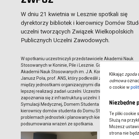
W dniu 21 kwietnia w Lesznie spotkali się
dyrektorzy bibliotek i kierownicy Domów Stud
uczelni tworzących Związek Wielkopolskich
Publicznych Uczelni Zawodowych.
W spotkaniu uczestniczyli przedstawiciele Akademii Nauk
Stosowanych w Koninie, Pile i Lesznie. Gości powitał JM Rek
Akademii Nauk Stosowanych im. J.A. Komeńskiego w Leszni
Klikając
zgoda
a
Janusz Poła, prof. ANS, który podkreślił znaczenie współpra
odmowa
oznacz
między jednostkami organizacyjnymi dla wymiany doświadc
o cookie w
poli
lepszej realizacji zadań uczelni. Uczestnicy mieli możliwość
zapoznania się z infrastrukturą uczelni: biblioteką, nowym
Niezbędne p
Symulacji Medycznej, Domem Studenta i aulą ANS. Następnie dy
kierownicy domów studenta do Domu Studenckiego „Komenik
Te pliki cookie
problemach jednostek i planowanych kierunkach rozwoju. Sp
Służą na przyk
podsumowania wrażeń ze spotkania.
Możesz ustawić 
strona nie będz