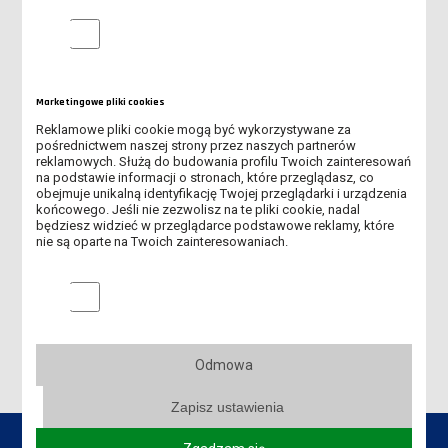
WIZYTA W PANS W CIECHANOWIE
Analityczne pliki cookie
NOWA BAZA EBSCO - MATHEMATICS SOURCE - TEST
[ZAKOŃCZONY]
Marketingowe pliki cookies
IBUK LIBRA - NOWA UMOWA I PINY
Reklamowe pliki cookie mogą być wykorzystywane za
pośrednictwem naszej strony przez naszych partnerów
NOWA PUBLIKACJA WYDAWNICTWA UCZELNIANEGO ANS JUŻ
reklamowych. Służą do budowania profilu Twoich zainteresowań
DOSTĘPNA!
na podstawie informacji o stronach, które przeglądasz, co
obejmuje unikalną identyfikację Twojej przeglądarki i urządzenia
SZKOLENIA EBSCO
końcowego. Jeśli nie zezwolisz na te pliki cookie, nadal
będziesz widzieć w przeglądarce podstawowe reklamy, które
nie są oparte na Twoich zainteresowaniach.
WYSTAWA "STRÓŻE KSIĄŻEK, FREYE I KLEJONKI LESZKA FREY-
WITKOWSKIEGO ZE ZBIORÓW MICHAŁA JANECZKA"
Marketingowe pliki cookies
"KSIĘGA LESZCZYŃSKIEGO EKSLIBRISU"
Odmowa
Zapisz ustawienia