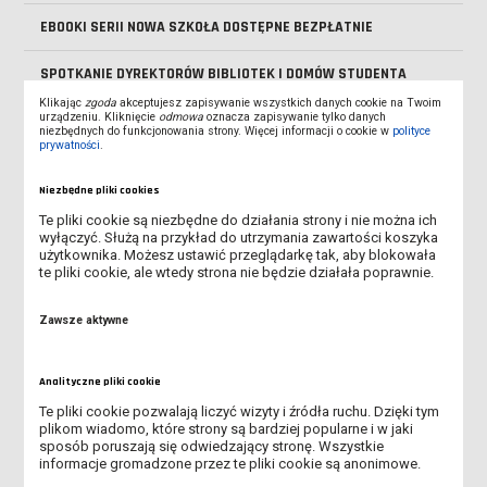
EBOOKI SERII NOWA SZKOŁA DOSTĘPNE BEZPŁATNIE
SPOTKANIE DYREKTORÓW BIBLIOTEK I DOMÓW STUDENTA
ZWPUZ
Klikając
zgoda
akceptujesz zapisywanie wszystkich danych cookie na Twoim
urządzeniu. Kliknięcie
odmowa
oznacza zapisywanie tylko danych
niezbędnych do funkcjonowania strony. Więcej informacji o cookie w
polityce
NOWY NUMER LESZCZYŃSKIEGO NOTATNIKA AKADEMICKIEGO
prywatności
.
KSIĄŻKA MIESIĄCA OD IBUKA - KWIECIEŃ
Niezbędne pliki cookies
Te pliki cookie są niezbędne do działania strony i nie można ich
DOSTĘP TESTOWY DO BAZ EBSCO Z ZAKRESU
wyłączyć. Służą na przykład do utrzymania zawartości koszyka
BEZPIECZEŃSTWA, POLITYKI I RELACJI MIĘDZYNARODOWYCH
użytkownika. Możesz ustawić przeglądarkę tak, aby blokowała
te pliki cookie, ale wtedy strona nie będzie działała poprawnie.
DRZWI OTWARTE ANS 2026
Zawsze aktywne
NOWA UMOWA Z IBUK LIBRA
Analityczne pliki cookie
NOWA PUBLIKACJA WYDAWNICTWA UCZELNIANEGO ANS
Te pliki cookie pozwalają liczyć wizyty i źródła ruchu. Dzięki tym
plikom wiadomo, które strony są bardziej popularne i w jaki
DLACZEGO KOMEŃSKI POCHWALAŁ NAUKĘ JĘZYKÓW OBCYCH?
sposób poruszają się odwiedzający stronę. Wszystkie
informacje gromadzone przez te pliki cookie są anonimowe.