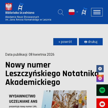
Biblioteka Uczelniana
Akademia Nauk Stosowanych
im. Jana Amosa Komeńskiego w Lesznie
« powrót
🖶 drukuj
Data publikacji: 08 kwietnia 2026
Nowy numer
Leszczyńskiego Notatnika
Akademickiego