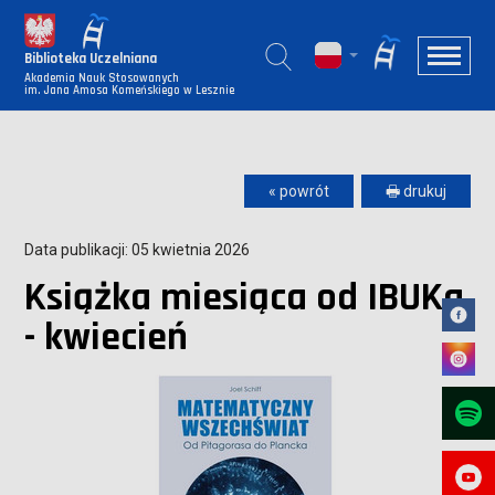
Biblioteka Uczelniana
Akademia Nauk Stosowanych
im. Jana Amosa Komeńskiego w Lesznie
« powrót
🖶 drukuj
Data publikacji: 05 kwietnia 2026
Książka miesiąca od IBUKa
- kwiecień