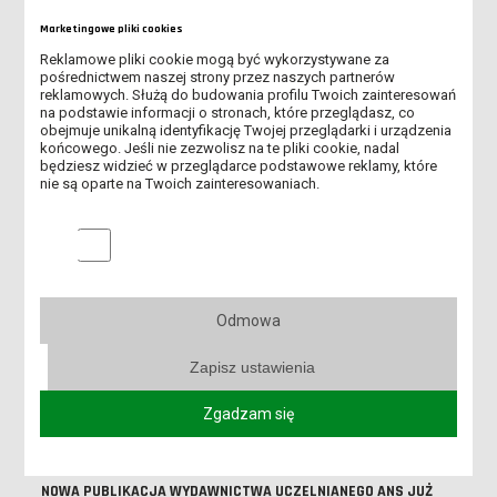
KSIĄŻKA MIESIĄCA OD IBUKA - KWIECIEŃ
Marketingowe pliki cookies
Reklamowe pliki cookie mogą być wykorzystywane za
DOSTĘP TESTOWY DO BAZ EBSCO Z ZAKRESU
pośrednictwem naszej strony przez naszych partnerów
BEZPIECZEŃSTWA, POLITYKI I RELACJI MIĘDZYNARODOWYCH
reklamowych. Służą do budowania profilu Twoich zainteresowań
na podstawie informacji o stronach, które przeglądasz, co
obejmuje unikalną identyfikację Twojej przeglądarki i urządzenia
DRZWI OTWARTE ANS 2026
końcowego. Jeśli nie zezwolisz na te pliki cookie, nadal
będziesz widzieć w przeglądarce podstawowe reklamy, które
nie są oparte na Twoich zainteresowaniach.
NOWA UMOWA Z IBUK LIBRA
NOWA PUBLIKACJA WYDAWNICTWA UCZELNIANEGO ANS
Marketingowe pliki cookies
DLACZEGO KOMEŃSKI POCHWALAŁ NAUKĘ JĘZYKÓW OBCYCH?
Odmowa
WIZYTA W PANS W CIECHANOWIE
Zapisz ustawienia
NOWA BAZA EBSCO - MATHEMATICS SOURCE - TEST
[ZAKOŃCZONY]
Zgadzam się
IBUK LIBRA - NOWA UMOWA I PINY
NOWA PUBLIKACJA WYDAWNICTWA UCZELNIANEGO ANS JUŻ