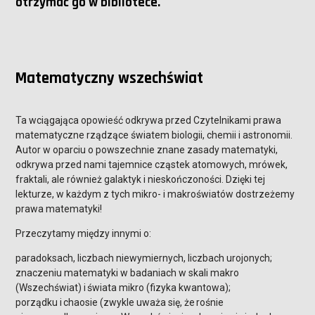
otrzymać go w bibliotece.
Matematyczny wszechświat
Ta wciągająca opowieść odkrywa przed Czytelnikami prawa
matematyczne rządzące światem biologii, chemii i astronomii.
Autor w oparciu o powszechnie znane zasady matematyki,
odkrywa przed nami tajemnice cząstek atomowych, mrówek,
fraktali, ale również galaktyk i nieskończoności. Dzięki tej
lekturze, w każdym z tych mikro- i makroświatów dostrzeżemy
prawa matematyki!
Przeczytamy między innymi o:
paradoksach, liczbach niewymiernych, liczbach urojonych;
znaczeniu matematyki w badaniach w skali makro
(Wszechświat) i świata mikro (fizyka kwantowa);
porządku i chaosie (zwykle uważa się, że rośnie