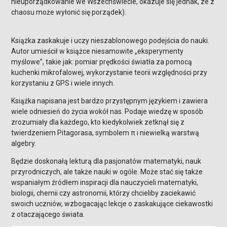
nieuporządkowanie we Wszechświecie, okazuje się jednak, ze z
chaosu może wyłonić się porządek).
Książka zaskakuje i uczy nieszablonowego podejścia do nauki.
Autor umieścił w książce niesamowite „eksperymenty
myślowe”, takie jak: pomiar prędkości światła za pomocą
kuchenki mikrofalowej, wykorzystanie teorii względności przy
korzystaniu z GPS i wiele innych.
Książka napisana jest bardzo przystępnym językiem i zawiera
wiele odniesień do życia wokół nas. Podaje wiedzę w sposób
zrozumiały dla każdego, kto kiedykolwiek zetknął się z
twierdzeniem Pitagorasa, symbolem π i niewielką warstwą
algebry.
Będzie doskonałą lekturą dla pasjonatów matematyki, nauk
przyrodniczych, ale także nauki w ogóle. Może stać się także
wspaniałym źródłem inspiracji dla nauczycieli matematyki,
biologii, chemii czy astronomii, którzy chcieliby zaciekawić
swoich uczniów, wzbogacając lekcje o zaskakujące ciekawostki
z otaczającego świata.