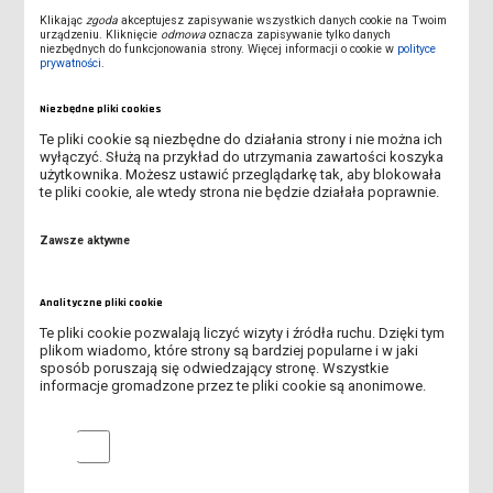
Autorem Matematycznego Wszechświata jest Joel L. Schiff –
Klikając
zgoda
akceptujesz zapisywanie wszystkich danych cookie na Twoim
profesor matematyki na Uniwersytecie Kalifornijskim i Auckland
urządzeniu. Kliknięcie
odmowa
oznacza zapisywanie tylko danych
niezbędnych do funkcjonowania strony. Więcej informacji o cookie w
polityce
w Nowej Zelandii, a także profesor biologii molekularnej na
prywatności
.
Uniwersytecie Nowojorskim.
Niezbędne pliki cookies
Te pliki cookie są niezbędne do działania strony i nie można ich
wyłączyć. Służą na przykład do utrzymania zawartości koszyka
SZKOLENIA I WEBINARIA EBSCO - LIPIEC
użytkownika. Możesz ustawić przeglądarkę tak, aby blokowała
te pliki cookie, ale wtedy strona nie będzie działała poprawnie.
WAKACYJNA ZMIANA GODZIN OTWARCIA
Zawsze aktywne
SPOTKANIE CZŁONKÓW LTPN
Analityczne pliki cookie
BIBLIOTEKARZE Z WIZYTĄ WE WROCŁAWIU
Te pliki cookie pozwalają liczyć wizyty i źródła ruchu. Dzięki tym
plikom wiadomo, które strony są bardziej popularne i w jaki
EBOOKI SERII NOWA SZKOŁA DOSTĘPNE BEZPŁATNIE
sposób poruszają się odwiedzający stronę. Wszystkie
informacje gromadzone przez te pliki cookie są anonimowe.
SPOTKANIE DYREKTORÓW BIBLIOTEK I DOMÓW STUDENTA
ZWPUZ
Analityczne pliki cookie
NOWY NUMER LESZCZYŃSKIEGO NOTATNIKA AKADEMICKIEGO